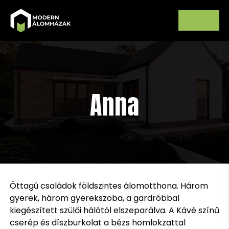
Anna
Öttagú családok földszintes álomotthona. Három
gyerek, három gyerekszoba, a gardróbbal
kiegészített szülői hálótól elszeparálva. A Kávé színű
cserép és díszburkolat a bézs homlokzattal