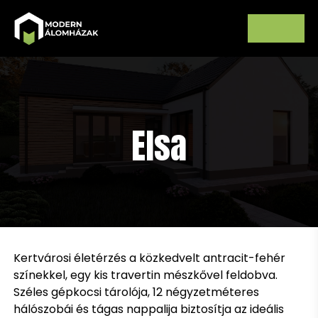
Elsa
Kertvárosi életérzés a közkedvelt antracit-fehér
színekkel, egy kis travertin mészkővel feldobva.
Széles gépkocsi tárolója, 12 négyzetméteres
hálószobái és tágas nappalija biztosítja az ideális